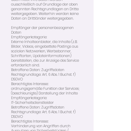
ausschließlich auf Grundlage der oben
genannten Rechtsgrundlagen an Dritte
weitergegeben. Weiterhin werden keine
Daten an Drittländer weitergegeben.
Empfänger der personenbezogenen
Daten
Empfängerkategorie:
Externe Inhalteanbieter, die Inhalte (z.B.
Bilder, Videos, eingebettete Postings aus
sozialen Netzwerken, Werbebanner,
Schriftarten, Updateinformationen)
bereitstellen, die zur Anzeige des Service
erforderlich sind.
Betroffene Daten: Zugriffsdaten
Rechtsgrundlage: Art. 6 Abs. 1 Buchst. f)
DSGVO
Berechtigtes Interesse:
ordnungsgemäße Funktion der Services;
(beschleunigte) Darstellung der Inhalte
Empfängerkategorie:
IT-Sicherheitsdienstleister
Betroffene Daten: Zugriffsdaten
Rechtsgrundlage: Art. 6 Abs. 1 Buchst. f)
DSGVO
Berechtigtes Interesse:
Verhinderung von Angriffen durch
Ausnutzen von Sicherheitslücken /