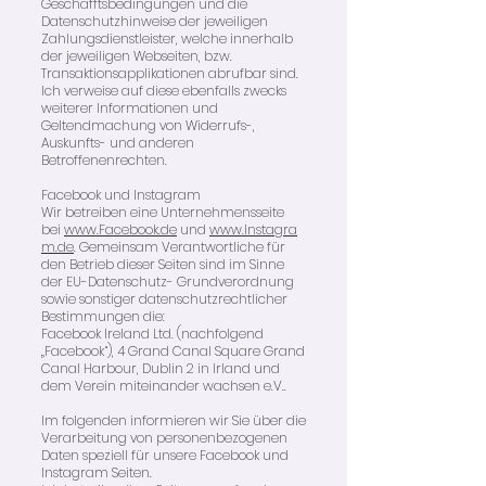
Geschäfftsbedingungen und die
Datenschutzhinweise der jeweiligen
Zahlungsdienstleister, welche innerhalb
der jeweiligen Webseiten, bzw.
Transaktionsapplikationen abrufbar sind.
Ich verweise auf diese ebenfalls zwecks
weiterer Informationen und
Geltendmachung von Widerrufs-,
Auskunfts- und anderen
Betroffenenrechten.
Facebook und Instagram
Wir betreiben eine Unternehmensseite
bei
www.Facebook.de
und
www.Instagra
m.de
. Gemeinsam Verantwortliche für
den Betrieb dieser Seiten sind im Sinne
der EU-Datenschutz- Grundverordnung
sowie sonstiger datenschutzrechtlicher
Bestimmungen die:
Facebook Ireland Ltd. (nachfolgend
„Facebook“), 4 Grand Canal Square Grand
Canal Harbour, Dublin 2 in Irland und
dem Verein miteinander wachsen e.V..
Im folgenden informieren wir Sie über die
Verarbeitung von personenbezogenen
Daten speziell für unsere Facebook und
Instagram Seiten.