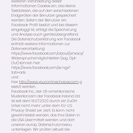
weiteren Verarbeitung dieser
Informationen Cookies ein, also kleine
Textdateien, die auf den verschiedenen
Endgeräten der Benutzer gespeichert
werden. Sofern der Benutzer ein
Facebook-Profil besitzt und bei diesem
eingeloggt ist, erfolgt die Speicherung
und Analyse auch geräteübergreifend.
Die Datenschutzerklärung von Facebook
enthält weitere Informationen zur
Datenverarbeitung:
https://www.facebook.com/about/privacy/
Widerspruchsmöglichkeiten (sog. Opt-
Out) können hier:
https://www.facebook.com/se ngs?
tab=ads
und
hier
http://www.youronlinechoices.com
g
esetzt werden.
Facebook Inc., der US-amerikanische
Musterkonzern der Facebook Ireland Ltd.
ist seit dem
16.07.2020
durch ein EuGH-
Urteil nicht mehr unter dem EU-U.S.
Privacy-Shield zer ziert. Es kann nicht
gewährleistet werden, das Ihre Daten in
die USA übermittelt werden und dort
unseren europ. Datenschutzniveau
unterliegen. Wir prüfen aktuell die