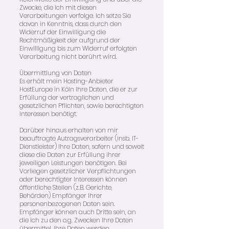
Zwecke, die ich mit diesen
Verarbeitungen verfolge. Ich setze Sie
davon in Kenntnis, dass durch den
Widerruf der Einwilligung die
Rechtmäßigkeit der aufgrund der
Einwilligung bis zum Widerruf erfolgten
Verarbeitung nicht berührt wird.
Übermittlung von Daten
Es erhält mein Hosting-Anbieter
HostEurope in Köln Ihre Daten, die er zur
Erfüllung der vertraglichen und
gesetzlichen Pflichten, sowie berechtigten
Interessen benötigt.
Darüber hinaus erhalten von mir
beauftragte Autragsverarbeiter (insb. IT-
Dienstleister) Ihre Daten, sofern und soweit
diese die Daten zur Erfüllung ihrer
jeweiligen Leistungen benötigen. Bei
Vorliegen gesetzlicher Verpflichtungen
oder berechtigter Interessen können
öffentliche Stellen (z.B. Gerichte,
Behörden) Empfänger Ihrer
personenbezogenen Daten sein.
Empfänger können auch Dritte sein, an
die ich zu den o.g. Zwecken Ihre Daten
übermittel. Ihre Daten werden