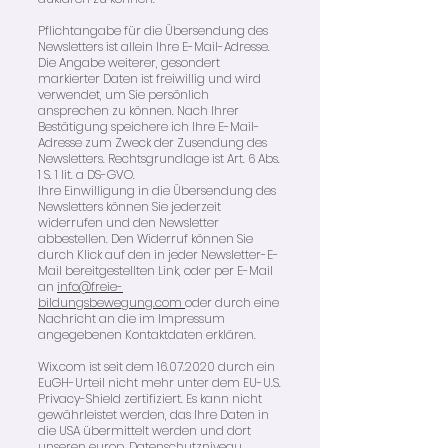
Pflichtangabe für die Übersendung des
Newsletters ist allein Ihre E-Mail-Adresse.
Die Angabe weiterer, gesondert
markierter Daten ist freiwillig und wird
verwendet, um Sie persönlich
ansprechen zu können. Nach Ihrer
Bestätigung speichere ich Ihre E-Mail-
Adresse zum Zweck der Zusendung des
Newsletters. Rechtsgrundlage ist Art. 6 Abs.
1 S. 1 lit. a DS-GVO.
Ihre Einwilligung in die Übersendung des
Newsletters können Sie jederzeit
widerrufen und den Newsletter
abbestellen. Den Widerruf können Sie
durch Klick auf den in jeder Newsletter-E-
Mail bereitgestellten Link, oder per E-Mail
an
info@freie-
bildungsbewegung.com
oder durch eine
Nachricht an die im Impressum
angegebenen Kontaktdaten erklären.
Wix.com ist seit dem
16.07.2020
durch ein
EuGH-Urteil nicht mehr unter dem EU-U.S.
Privacy-Shield zertifiziert. Es kann nicht
gewährleistet werden, das Ihre Daten in
die USA übermittelt werden und dort
unseren europ. Datenschutzniveau