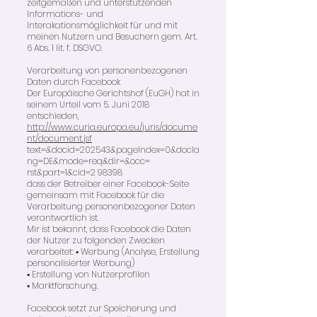
zeitgemäßen und unterstützenden
Informations- und
Interakationsmöglichkeit für und mit
meinen Nutzern und Besuchern gem. Art.
6 Abs. 1 lit. f. DSGVO.
Verarbeitung von personenbezogenen
Daten durch Facebook
Der Europäische Gerichtshof (EuGH) hat in
seinem Urteil vom 5. Juni 2018
entschieden,
http://www.curia.europa.eu/juris/docume
nt/document.jsf
text=&docid=202543&pageIndex=0&docla
ng=DE&mode=req&dir=&occ=
rst&part=1&cid=2 98398
dass der Betreiber einer Facebook-Seite
gemeinsam mit Facebook für die
Verarbeitung personenbezogener Daten
verantwortlich ist.
Mir ist bekannt, dass Facebook die Daten
der Nutzer zu folgenden Zwecken
verarbeitet: ▪ Werbung (Analyse, Erstellung
personalisierter Werbung)
▪ Erstellung von Nutzerprofilen
▪ Marktforschung.
Facebook setzt zur Speicherung und