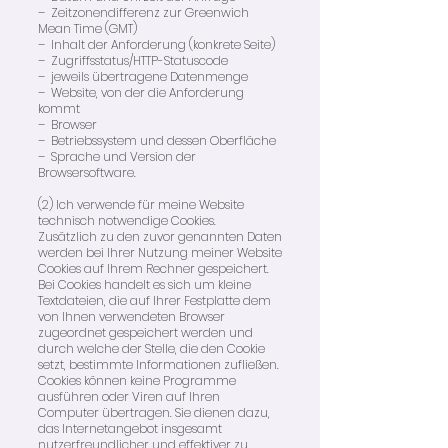
– Zeitzonendifferenz zur Greenwich
Mean Time (GMT)
– Inhalt der Anforderung (konkrete Seite)
– Zugriffsstatus/HTTP-Statuscode
– jeweils übertragene Datenmenge
– Website, von der die Anforderung
kommt
– Browser
– Betriebssystem und dessen Oberfläche
– Sprache und Version der
Browsersoftware.
(2) Ich verwende für meine Website
technisch notwendige Cookies.
Zusätzlich zu den zuvor genannten Daten
werden bei Ihrer Nutzung meiner Website
Cookies auf Ihrem Rechner gespeichert.
Bei Cookies handelt es sich um kleine
Textdateien, die auf Ihrer Festplatte dem
von Ihnen verwendeten Browser
zugeordnet gespeichert werden und
durch welche der Stelle, die den Cookie
setzt, bestimmte Informationen zufließen.
Cookies können keine Programme
ausführen oder Viren auf Ihren
Computer übertragen. Sie dienen dazu,
das Internetangebot insgesamt
nutzerfreundlicher und effektiver zu