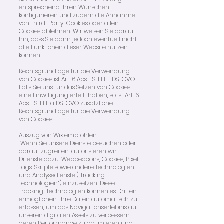
entsprechend Ihren Wünschen
konfigurieren und zudem die Annahme
von Third-Party-Cookies oder allen
Cookies ablehnen. Wir weisen Sie darauf
hin, dass Sie dann jedoch eventuell nicht
alle Funktionen dieser Website nutzen
können.
Rechtsgrundlage für die Verwendung
von Cookies ist Art. 6 Abs. 1 S. 1 lit. f DS-GVO.
Falls Sie uns für das Setzen von Cookies
eine Einwilligung erteilt haben, so ist Art. 6
Abs. 1 S. 1 lit. a DS-GVO zusätzliche
Rechtsgrundlage für die Verwendung
von Cookies.
Auszug von Wix empfohlen:
„Wenn Sie unsere Dienste besuchen oder
darauf zugreifen, autorisieren wir
Drienste dazu, Webbeacons, Cookies, Pixel
Tags, Skripte sowie andere Technologien
und Analysedienste („Tracking-
Technologien“) einzusetzen. Diese
Tracking-Technologien können es Dritten
ermöglichen, Ihre Daten automatisch zu
erfassen, um das Navigationserlebnis auf
unseren digitalen Assets zu verbessern,
deren Performance zu optimieren und