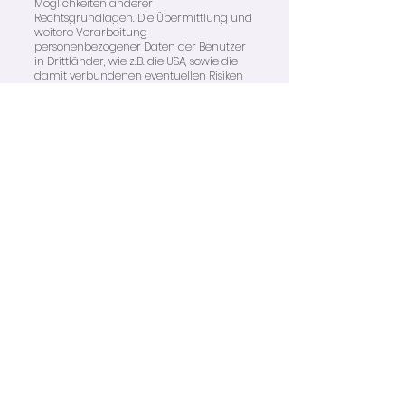
Möglichkeiten anderer
Rechtsgrundlagen. Die Übermittlung und
weitere Verarbeitung
personenbezogener Daten der Benutzer
in Drittländer, wie z.B. die USA, sowie die
damit verbundenen eventuellen Risiken
für die Benutzer können von uns als
Betreiber der Seite nicht ausgeschlossen
werden.
Statistische Daten
Über die sogenannten „Insights“ der
Facebook-Seite sind statistische Daten
unterschiedlicher Kategorien für
mich/uns abruf bar. Diese Statistiken
werden durch Facebook erzeugt und
bereitgestellt. Auf die Erzeugung und
Darstellung haben wir als Betreiber der
Seite keinen Einfluss.
Wir können diese Funktion nicht abstellen
oder die Erzeugung und Verarbeitung
der Daten nicht verhindern. Für einen
wählbaren Zeitraum sowie jeweils für die
Kategorien Fans, Abonnenten, erreichte
Personen und interagierende Personen
werden uns bezogen auf unsere
Facebook-Seite nachfolgende Daten
durch Facebook bereitgestellt: