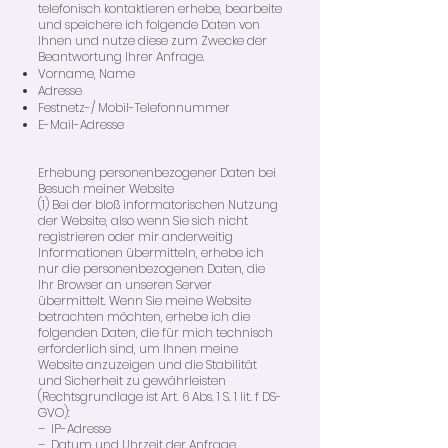
telefonisch kontaktieren erhebe, bearbeite
und speichere ich folgende Daten von
Ihnen und nutze diese zum Zwecke der
Beantwortung Ihrer Anfrage.
Vorname, Name
Adresse
Festnetz-/ Mobil-Telefonnummer
E-Mail-Adresse
Erhebung personenbezogener Daten bei
Besuch meiner Website
(1) Bei der bloß informatorischen Nutzung
der Website, also wenn Sie sich nicht
registrieren oder mir anderweitig
Informationen übermitteln, erhebe ich
nur die personenbezogenen Daten, die
Ihr Browser an unseren Server
übermittelt. Wenn Sie meine Website
betrachten möchten, erhebe ich die
folgenden Daten, die für mich technisch
erforderlich sind, um Ihnen meine
Website anzuzeigen und die Stabilität
und Sicherheit zu gewährleisten
(Rechtsgrundlage ist Art. 6 Abs. 1 S. 1 lit. f DS-
GVO):
– IP-Adresse
– Datum und Uhrzeit der Anfrage