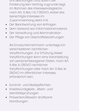
und Beratungen und, sofern der
Forderung kein Vertrag zugrunde liegt,
im Rahmen des Interessenabgleichs
nach Art. 6 Abs. 1 lit. f DSGVO, wobei das
berechtigte Interesse im
Zusammenhang steht mit:
Der Beantwortung von Anfragen
Dem Versand von Informationsmaterial
Der Verwaltung und Administration
Der Pflege von Geschäftsbeziehungen
Als Einzelunternehmerin unterliege ich
verschiedenen rechtlichen
Verpflichtungen. Zur Erfüllung dieser
Verpflichtungen kann eine Verarbeitung
von personenbezogenen Daten, nach Art.
6 Abs. 1c DSGVO rechtlicher
Verpflichtungen oder nach Art. 6 Abs. 1e
DSGVO im öffentlichen Interesse,
erforderlich sein.
Kontroll- und Meldepflichten
Kreditwürdigkeits-, Alters- und
Identitätsprüfungen
Prävention/Abwehr strafbarer
Handlungen