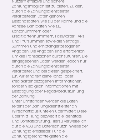
Nutzern effektive und sichere
Zahlungsmöglichkeit zu bieten. Zu den,
durch die Zahlungsdienstleister
verarbeiteten Daten gehören
Bestandsdaten, wie z.B. der Name und die
Adresse, Bankdaten, wie z.B.
Kontonummern oder
Kreditkartennummern, Passwörter, TANs
und Prüfsummen sowie die Vertrags-,
Summen und empfängerbezogenen
Angaben. Die Angaben sind erforderlich,
um die Transaktionen durchzuführen. Die
eingegebenen Daten werden jedoch nur
durch die Zahlungsdienstleister
verarbeitet und bei diesen gespeichert.
D.h. wir erhalten keine konto- oder
kreditkartenbezogenen Informationen,
sondern lediglich Informationen mit
Bestätigung oder Negativbeauskun ung
der Zahlung.
Unter Umständen werden die Daten
seitens der Zahlungsdienstleister an
Wirtschaftsauskunfeien übermittelt. Diese
Übermitt- lung bezweckt die Identitäts-
und Bonitätsprüfung. Hierzu verweise ich
auf die AGB und Datenschutzhinweise der
Zahlungsdienstleister. Für die
Zahlungsgeschäffte gelten die