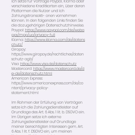
Ich setze für Vorträge Paypal, Klarna oder
verschiedene Kreditkarten ein, über deren
Plattormen die Nutzer und ich
Zahlungstransakti- onen vornehmen
können. In den folgenden Links finden Sie
die dazugehörigen Datenschutzhinweise.
Paypal:
https://www.paypal.com/de/weba
pps/mpp/ua/privacy-full
Klarna:
https://www.klarna.com/de/datens
chutz/
Giropay:
https://www.giropay.de/rechtliches/daten
schutz-agb/
Visa:
https://www.visa.de/datenschutz
Mastercard:
https://www.mastercard.de/d
e-de/datenschutz.html
American Express:
https://www.americanexpress.com/de/co
ntent/privacy-policy-
statement.html
Im Rahmen der Erfüllung von Verträgen
setze ich die Zahlungsdienstleister auf
Grundlage des Art. 6 Abs. 1 lit. b. DSGVO ein.
Im Übrigen setze ich externe
Zahlungsdienstleister auf Grundlage
meiner berechtigten Interessen gem. Art.
6 Abs. 1 lit. f. DSGVO ein, um meinen