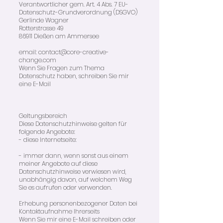
Verantwortlicher gem. Art. 4 Abs. 7 EU-
Datenschutz-Grundverordnung (DSGVO)
Gerlinde Wagner
Rotterstrasse 49
86911 Dießen am Ammersee
email:
contact@core-creative-
change.com
Wenn Sie Fragen zum Thema
Datenschutz haben, schreiben Sie mir
eine E-Mail
Geltungsbereich
Diese Datenschutzhinweise gelten für
folgende Angebote:
- diese Internetseite:
- immer dann, wenn sonst aus einem
meiner Angebote auf diese
Datenschutzhinweise verwiesen wird,
unabhängig davon, auf welchem Weg
Sie es aufrufen oder verwenden.
Erhebung personenbezogener Daten bei
Kontaktaufnahme Ihrerseits
Wenn Sie mir eine E-Mail schreiben oder